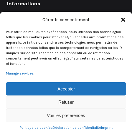
Informations
Catalogue
Gérer le consentement
Coefficients
Pour offrir les meilleures expériences, nous utilisons des technologies
Contact
telles que les cookies pour stocker et/ou accéder aux informations des
appareils. Le fait de consentir à ces technologies nous permettra de
Demande de devis
traiter des données telles que le comportement de navigation ou les ID
uniques sur ce site. Le fait de ne pas consentir ou de retirer son
consentement peut avoir un effet négatif sur certaines caractéristiques
et fonctions.
Demande rapide
Manage services
Un besoin urgent ? Contactez directement notre équipe.
Accepter
Demander un devis
Refuser
Voir les préférences
© 2026 Alsa Event — Tous droits réservés
Mentions légales
CGV
Politique de confidentialité
·
·
Politique de cookies
Déclaration de confidentialité
Imprint